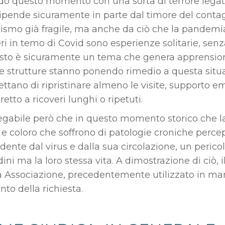
do questo momento con una sorta di terrore legat
ipende sicuramente in parte dal timore del conta
ismo già fragile, ma anche da ciò che la pandemia 
ri in temo di Covid sono esperienze solitarie, senza 
sto è sicuramente un tema che genera apprensione
e strutture stanno ponendo rimedio a questa situaz
ttano di ripristinare almeno le visite, supporto e
retto a ricoveri lunghi o ripetuti.
egabile però che in questo momento storico che l
li e coloro che soffrono di patologie croniche perc
ente dal virus e dalla sua circolazione, un pericol
ini ma la loro stessa vita. A dimostrazione di ciò, i
a Associazione, precedentemente utilizzato in mani
to della richiesta.