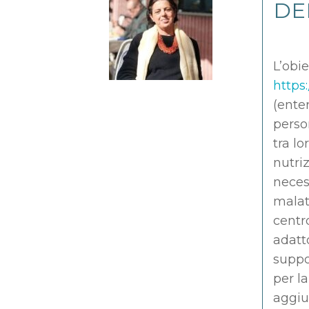
DE
L’obie
https
(enter
perso
tra lo
nutri
necess
malatt
centro
adatto
suppo
per l
aggiu