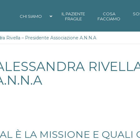
IL PAZIENTE
COSA
SO
CHI SIAMO
FRAGILE
FACCIAMO
dra Rivella – Presidente Associazione A.N.N.A
 ALESSANDRA RIVELLA
.N.N.A
AL È LA MISSIONE E QUALI G