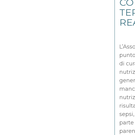
CO
TE
RE
L’Ass
punto
di cu
nutriz
gener
manca
nutri
risul
sepsi
parte 
paren