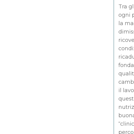
Tra gl
ogni 
la ma
dimis
ricov
condiz
ricad
fonda
qualit
cambi
il lav
quest
nutriz
buona
“clini
perco