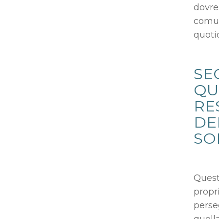
dovre
comun
quoti
SE
QU
RE
DE
SO
Quest
propri
perse