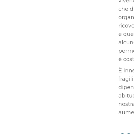
viven
che d
organ
ricove
e que
alcun
perme
è cost
È inn
fragi
dipend
abitud
nostr
aumen