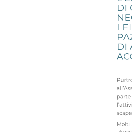
DI
NE
LE
PA
DI
AC
Purtr
all’As
parte
l’atti
sospen
Molti 