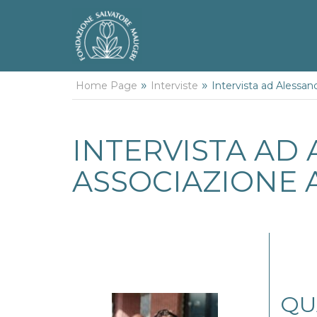
»
»
Home Page
Interviste
Intervista ad Alessan
INTERVISTA AD
ASSOCIAZIONE A
QU