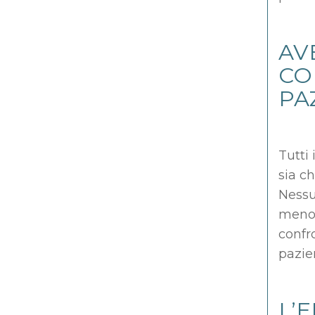
AV
CO
PA
Tutti 
sia ch
Nessun
meno 
confro
pazien
L’