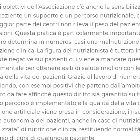
i obiettivi dell’Associazione c’è anche la sensibili
paziente un supporto e un percorso nutrizionale, c
ggior parte dei centri non rileva il peso del pazie
sioni. Questa pratica è particolarmente important
ero determina in numerosi casi una malnutrizione 
ione clinica. La figura del nutrizionista è tuttora i
ute negative sui pazienti cui viene a mancare qu
mentale per ottenere esiti di salute migliori con
à della vita dei pazienti. Grazie al lavoro di nume
ando, con esempi positivi che partono dall’ambit
oro da fare affinché questo diritto sia garantito su t
o percorso è implementato e la qualità della vita 
ione artificiale viene presa in considerazione, i ris
 autonomia dei pazienti, anche in caso di nutrizio
cizzata” di nutrizione clinica, restituendo normalità
rso di cura di qualunque paziente.