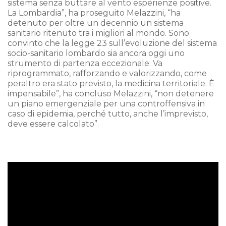
sistema senza buttare al vento esperienze positive.
La Lombardia”, ha proseguito Melazzini, “ha
detenuto per oltre un decennio un sistema
sanitario ritenuto tra i migliori al mondo. Sono
convinto che la legge 23 sull’evoluzione del sistema
socio-sanitario lombardo sia ancora oggi uno
strumento di partenza eccezionale. Va
riprogrammato, rafforzando e valorizzando, come
peraltro era stato previsto, la medicina territoriale. È
impensabile”, ha concluso Melazzini, “non detenere
un piano emergenziale per una controffensiva in
caso di epidemia, perché tutto, anche l’imprevisto,
deve essere calcolato”.