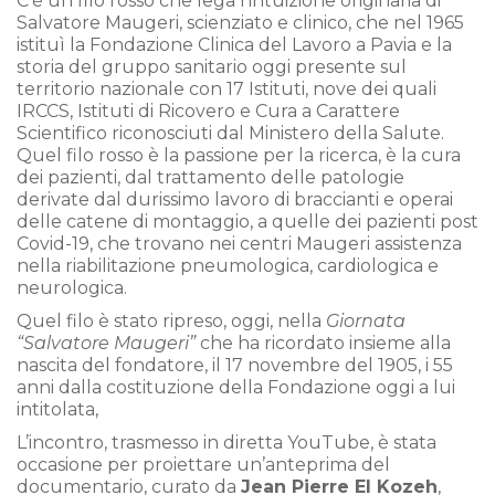
C’è un filo rosso che lega l’intuizione originaria di
Salvatore Maugeri, scienziato e clinico, che nel 1965
istituì la Fondazione Clinica del Lavoro a Pavia e la
storia del gruppo sanitario oggi presente sul
territorio nazionale con 17 Istituti, nove dei quali
IRCCS, Istituti di Ricovero e Cura a Carattere
Scientifico riconosciuti dal Ministero della Salute.
Quel filo rosso è la passione per la ricerca, è la cura
dei pazienti, dal trattamento delle patologie
derivate dal durissimo lavoro di braccianti e operai
delle catene di montaggio, a quelle dei pazienti post
Covid-19, che trovano nei centri Maugeri assistenza
nella riabilitazione pneumologica, cardiologica e
neurologica.
Quel filo è stato ripreso, oggi, nella
Giornata
“Salvatore Maugeri”
che ha ricordato insieme alla
nascita del fondatore, il 17 novembre del 1905, i 55
anni dalla costituzione della Fondazione oggi a lui
intitolata,
L’incontro, trasmesso in diretta YouTube, è stata
occasione per proiettare un’anteprima del
documentario, curato da
Jean Pierre El Kozeh
,