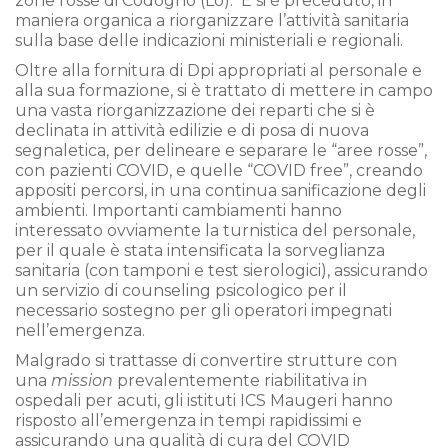
zone rosse di Codogno (Lo). E si è preceduto, in
maniera organica a riorganizzare l’attività sanitaria
sulla base delle indicazioni ministeriali e regionali.
Oltre alla fornitura di Dpi appropriati al personale e
alla sua formazione, si è trattato di mettere in campo
una vasta riorganizzazione dei reparti che si è
declinata in attività edilizie e di posa di nuova
segnaletica, per delineare e separare le “aree rosse”,
con pazienti COVID, e quelle “COVID free”, creando
appositi percorsi, in una continua sanificazione degli
ambienti. Importanti cambiamenti hanno
interessato ovviamente la turnistica del personale,
per il quale è stata intensificata la sorveglianza
sanitaria (con tamponi e test sierologici), assicurando
un servizio di counseling psicologico per il
necessario sostegno per gli operatori impegnati
nell’emergenza.
Malgrado si trattasse di convertire strutture con
una
mission
prevalentemente riabilitativa in
ospedali per acuti, gli istituti ICS Maugeri hanno
risposto all’emergenza in tempi rapidissimi e
assicurando una qualità di cura del COVID