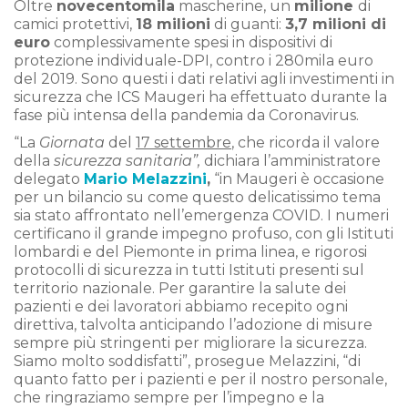
Oltre
novecentomila
mascherine, un
milione
di
camici protettivi,
18 milioni
di guanti:
3,7 milioni di
euro
complessivamente spesi in dispositivi di
protezione individuale-DPI, contro i 280mila euro
del 2019. Sono questi i dati relativi agli investimenti in
sicurezza che ICS Maugeri ha effettuato durante la
fase più intensa della pandemia da Coronavirus.
“La
Giornata
del
17 settembre
, che ricorda il valore
della
sicurezza sanitaria”,
dichiara l’amministratore
delegato
Mario Melazzini
,
“in Maugeri è occasione
per un bilancio su come questo delicatissimo tema
sia stato affrontato nell’emergenza COVID. I numeri
certificano il grande impegno profuso, con gli Istituti
lombardi e del Piemonte in prima linea, e rigorosi
protocolli di sicurezza in tutti Istituti presenti sul
territorio nazionale. Per garantire la salute dei
pazienti e dei lavoratori abbiamo recepito ogni
direttiva, talvolta anticipando l’adozione di misure
sempre più stringenti per migliorare la sicurezza.
Siamo molto soddisfatti”, prosegue Melazzini, “di
quanto fatto per i pazienti e per il nostro personale,
che ringraziamo sempre per l’impegno e la